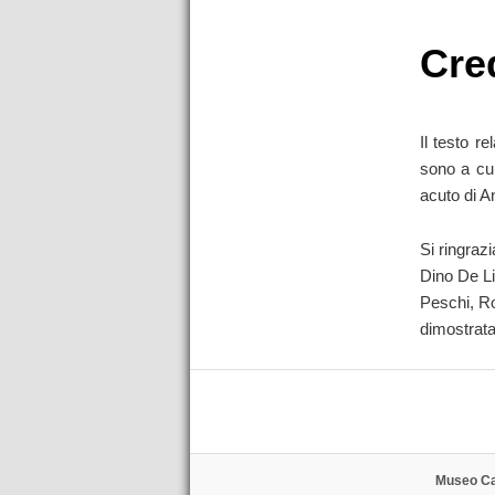
Cre
Il testo re
sono a cur
acuto di A
Si ringraz
Dino De Li
Peschi, Ro
dimostrata
Museo Cal