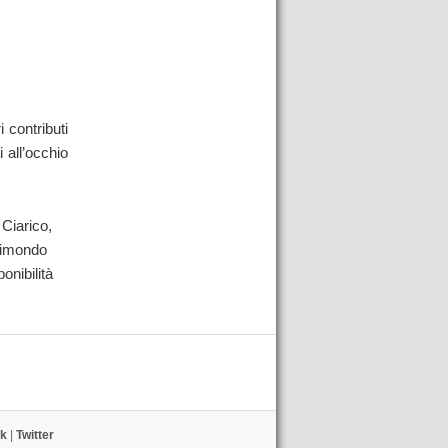
i contributi
 all’occhio
 Ciarico,
aimondo
onibilità
k
|
Twitter