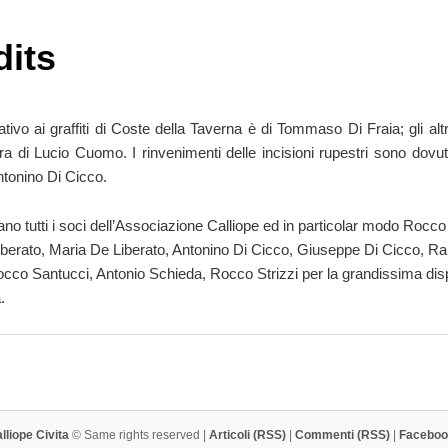
dits
lativo ai graffiti di Coste della Taverna è di Tommaso Di Fraia; gli altr
a di Lucio Cuomo. I rinvenimenti delle incisioni rupestri sono dovuti
ntonino Di Cicco.
iano tutti i soci dell’Associazione Calliope ed in particolar modo Rocco
berato, Maria De Liberato, Antonino Di Cicco, Giuseppe Di Cicco, R
cco Santucci, Antonio Schieda, Rocco Strizzi per la grandissima disp
.
liope Civita
© Same rights reserved |
Articoli (RSS)
|
Commenti (RSS)
|
Faceboo