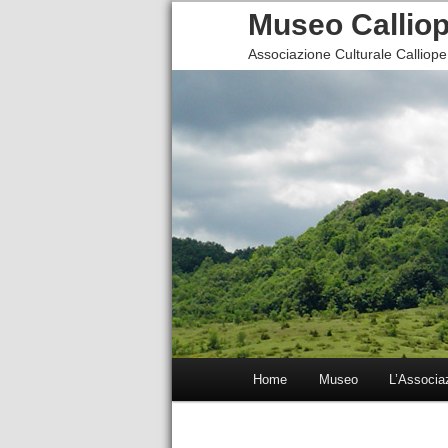
Museo Calliop
Associazione Culturale Calliope
Menu principale
Home
Museo
L’Associa
Vai al contenuto principale
Vai al contenuto secondario