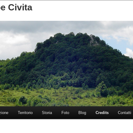
e Civita
zione
Territorio
Storia
Foto
Blog
Credits
Contatti