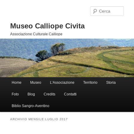
Cerca
Museo Calliope Civita
Associazione Culturale Calliope
Menu principale
Home
Museo
L’Associazione
Territorio
Storia
Vai al contenuto principale
Vai al contenuto secondario
Foto
Blog
Credits
Contatti
Biblio Sangro-Aventino
ARCHIVIO MENSILE:
LUGLIO 2017