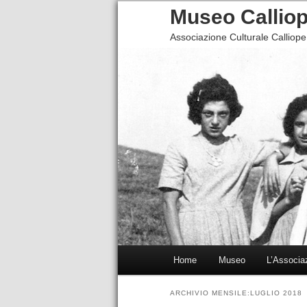
Museo Calliop
Associazione Culturale Calliope
Menu principale
Home
Museo
L’Associa
Vai al contenuto principale
Vai al contenuto secondario
ARCHIVIO MENSILE:
LUGLIO 2018