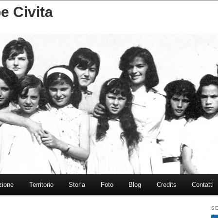
e Civita
zione
Territorio
Storia
Foto
Blog
Credits
Contatti
SE