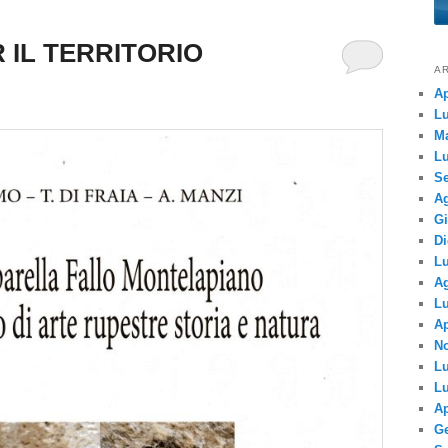
 IL TERRITORIO
AR
Ap
Lu
M
Lu
Se
Ag
G
Di
Lu
Ag
Lu
Ap
N
Lu
Lu
Ap
Ge