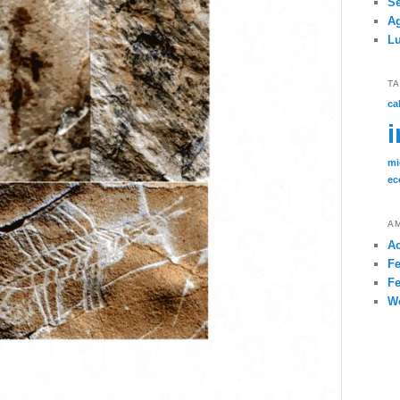
Se
Ag
Lu
T
ca
i
mi
ec
A
Ac
Fe
Fe
W