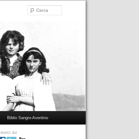
Cerca
Biblio Sangro-Aventino
GUICI SU