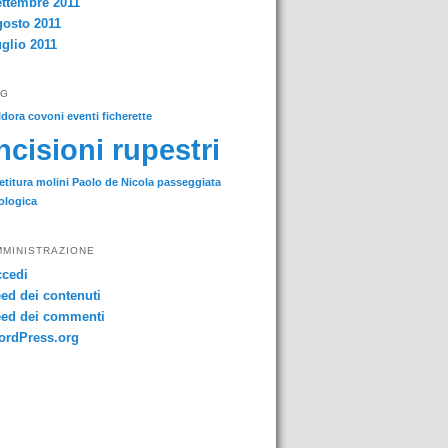
ttembre 2011
osto 2011
glio 2011
AG
ldora
covoni
eventi
ficherette
ncisioni rupestri
etitura
molini
Paolo de Nicola
passeggiata
ologica
MMINISTRAZIONE
cedi
ed dei contenuti
ed dei commenti
ordPress.org